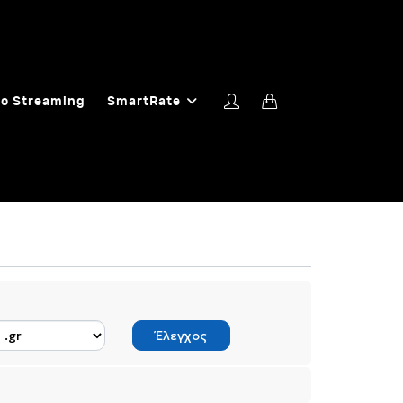
o Streaming
SmartRate