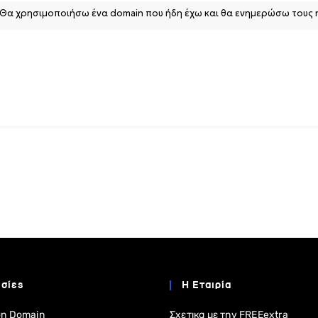
σίες
Η Εταιρία
η Domain
Σχετικα με την FREEextra