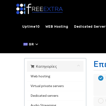
Skip
to
content
Uptime10
WEB Hosting
Dedicated Server
GR