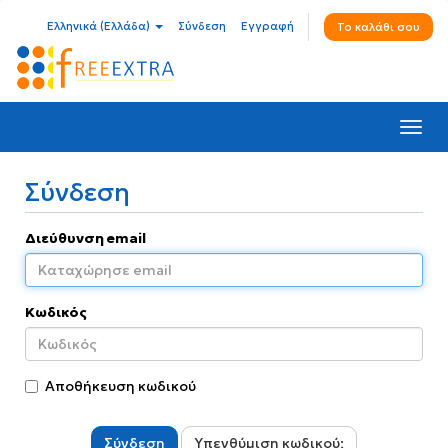
Ελληνικά (Ελλάδα)
Σύνδεση
Εγγραφή
Το καλάθι σου
Togg
navi
Σύνδεση
Διεύθυνση email
Κωδικός
Αποθήκευση κωδικού
Υπενθύμιση κωδικού;