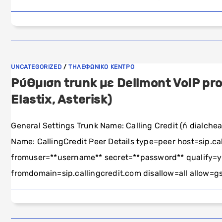
UNCATEGORIZED
/
ΤΗΛΕΦΩΝΙΚΟ ΚΕΝΤΡΟ
Ρύθμιση trunk με Dellmont VoIP pro
Elastix, Asterisk)
General Settings Trunk Name: Calling Credit (ή dialche
Name: CallingCredit Peer Details type=peer host=sip.
fromuser=**username** secret=**password** qualify=y
fromdomain=sip.callingcredit.com disallow=all allow=