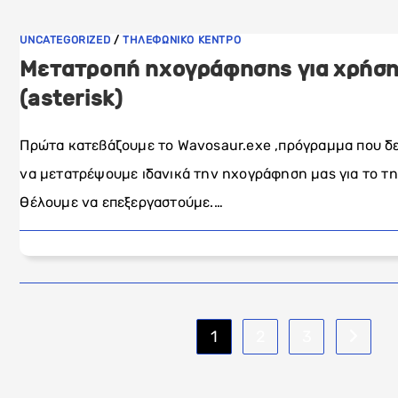
UNCATEGORIZED
/
ΤΗΛΕΦΩΝΙΚΟ ΚΕΝΤΡΟ
Μετατροπή ηχογράφησης για χρήση σ
(asterisk)
Πρώτα κατεβάζουμε το Wavosaur.exe ,πρόγραμμα που δε
να μετατρέψουμε ιδανικά την ηχογράφηση μας για το τη
θέλουμε να επεξεργαστούμε.…
1
2
3
Go to th