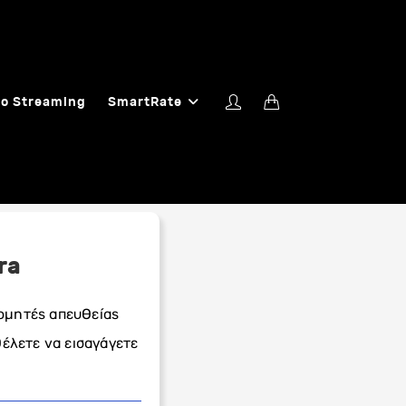
o Streaming
SmartRate
ra
ρομητές απευθείας
θέλετε να εισαγάγετε