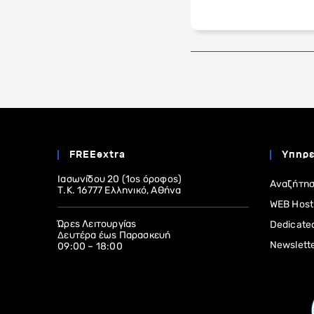
FREEextra
Υπηρε
Ιασωνίδου 20 (1ος όροφος)
Αναζήτησ
Τ.Κ. 16777 Ελληνικό, Αθήνα
WEB Host
Ώρες Λειτουργίας
Dedicate
Δευτέρα έως Παρασκευή
Newslett
09:00 – 18:00