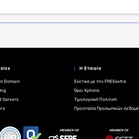
σίες
Η Εταιρία
η Domain
Σχετικα με την FREEextra
ing
Όροι Χρήσης
d Servers
Τιμολογιακή Πολιτική
ers
Προστασία Προσωπικών Δεδομ