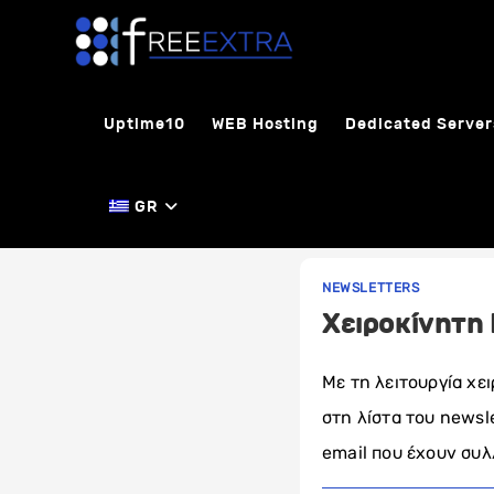
Skip
to
content
Uptime10
WEB Hosting
Dedicated Server
GR
NEWSLETTERS
Χειροκίνητη 
Με τη λειτουργία χε
στη λίστα του newsle
email που έχουν συ