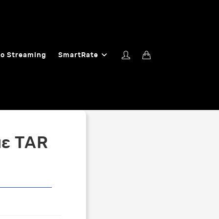
o Streaming
SmartRate
με TAR