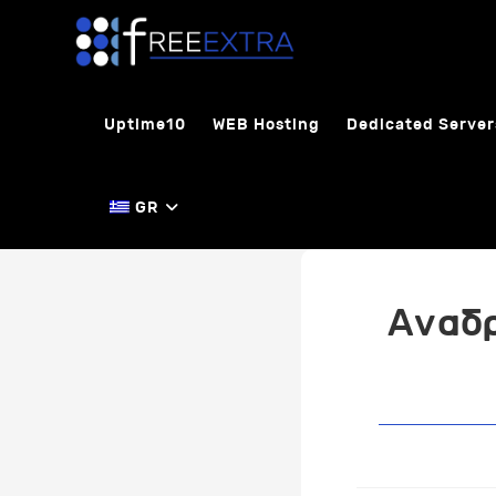
Skip
to
content
Uptime10
WEB Hosting
Dedicated Server
GR
Αναδρ