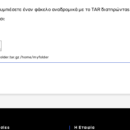
συμπιέσετε έναν φάκελο αναδρομικά με το TAR διατηρώντας
σι:
older
.
tar
.
gz
/
home
/
myfolder
σίες
Η Εταιρία