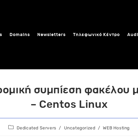
s
Domains
Newsletters
Τηλεφωνικό Κέντρο
Audi
ομική συμπίεση φακέλου 
– Centos Linux
Post
Dedicated Servers
/
Uncategorized
/
WEB Hosting
category: