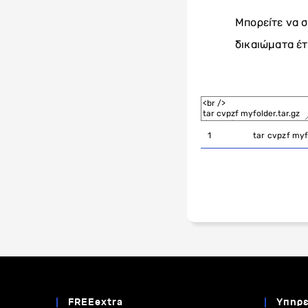
Μπορείτε να 
δικαιώματα έτ
1
tar
cvpzf
myf
FREEextra
Υπηρε