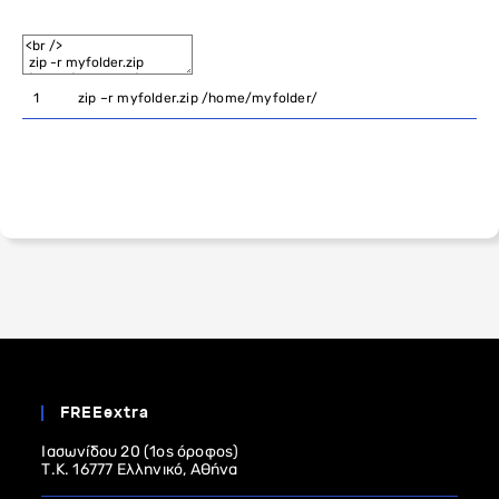
1
zip
–
r
myfolder
.
zip
/
home
/
myfolder
/
FREEextra
Ιασωνίδου 20 (1ος όροφος)
Τ.Κ. 16777 Ελληνικό, Αθήνα