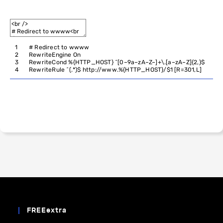
1
# Redirect to wwww
2
RewriteEngine
On
3
RewriteCond
%
{
HTTP_HOST
}
^
[
0
–
9a
–
zA
–
Z
–
]
+
\
.
[
a
–
zA
–
Z
]
{
2
,
}
$
4
RewriteRule
^
(
.
*
)
$
http
:
//www.%{HTTP_HOST}/$1 [R=301,L]
FREEextra