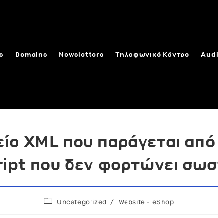
s
Domains
Newsletters
Τηλεφωνικό Κέντρο
Audi
είο XML που παράγεται από
ript που δεν φορτώνει σωσ
Post
Uncategorized
/
Website - eShop
category: