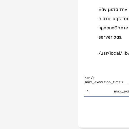
Εάν μετά την 
ή στα logs το
προσπαθήστε 
server σας.
/usr/local/lib
1
max_exe