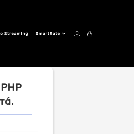
o Streaming
SmartRate
 PHP
τά.