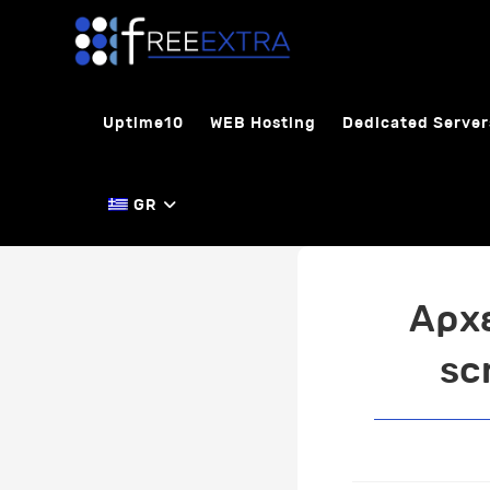
Skip
to
content
Uptime10
WEB Hosting
Dedicated Server
GR
Αρχ
sc