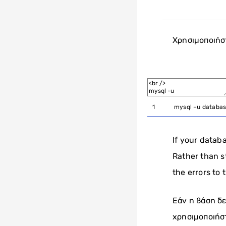
Χρησιμοποιήστ
1
mysql
–
u
databa
If your databa
Rather than s
the errors to 
Εάν η βάση δε
χρησιμοποιήστ