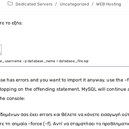
Post
Dedicated Servers
/
Uncategorized
/
WEB Hosting
category:
ε το εξής:
se_username
–
p
database_name
<
database_file
.
sql
se has errors and you want to import it anyway, use the –fo
topping on the offending statement, MySQL will continue a
the console:
δομένων σας έχει errors και θέλετε να κάνετε εισαγωγή ού
ε τη σημαία –force (-f). Αντί να σταματήσει το προβληματ