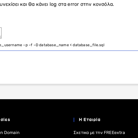
νεχίσει και θα κάνει log στα error στην κονσόλα.
se_username
–
p
–
f
–
D
database_name
<
database_file
.
sql
σίες
Η Εταιρία
η Domain
Σχετικα με την FREEextra