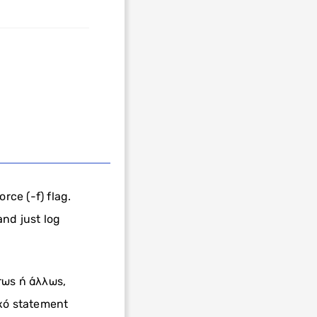
rce (-f) flag.
nd just log
τως ή άλλως,
ικό statement