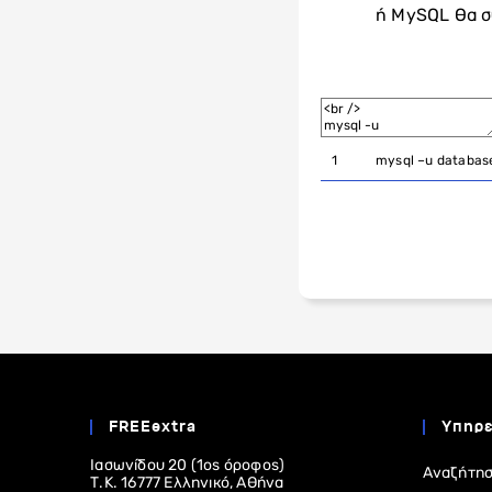
ή MySQL θα συ
1
mysql
–
u
databa
FREEextra
Υπηρε
Ιασωνίδου 20 (1ος όροφος)
Αναζήτησ
Τ.Κ. 16777 Ελληνικό, Αθήνα