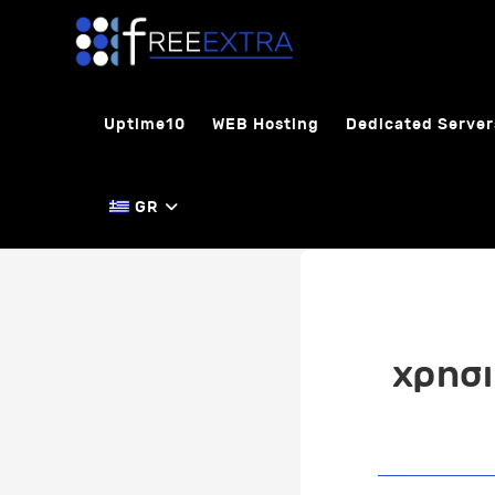
Skip
to
content
Uptime10
WEB Hosting
Dedicated Server
GR
χρησ