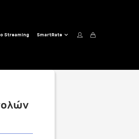
o Streaming
SmartRate
τολών