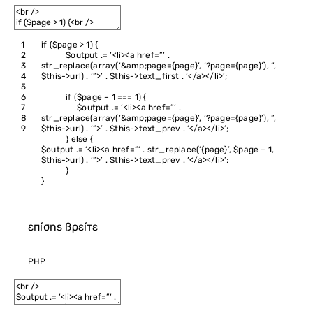
1
if
(
$page
>
1
)
{
2
$output
.
=
‘<li><a href=”‘
.
3
str_replace
(
array
(
‘&amp;page={page}’
,
‘?page={page}’
)
,
”
,
4
$this
->
url
)
.
‘”>’
.
$this
->
text_first
.
‘</a></li>’
;
5
6
if
(
$page
–
1
===
1
)
{
7
$output
.
=
‘<li><a href=”‘
.
8
str_replace
(
array
(
‘&amp;page={page}’
,
‘?page={page}’
)
,
”
,
9
$this
->
url
)
.
‘”>’
.
$this
->
text_prev
.
‘</a></li>’
;
}
else
{
$output
.
=
‘<li><a href=”‘
.
str_replace
(
‘{page}’
,
$page
–
1
,
$this
->
url
)
.
‘”>’
.
$this
->
text_prev
.
‘</a></li>’
;
}
}
επίσης βρείτε
PHP