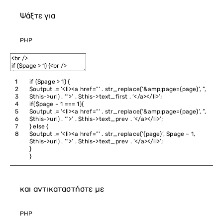
Ψάξτε για
PHP
1
if
(
$page
>
1
)
{
2
$output
.
=
‘<li><a href=”‘
.
str_replace
(
‘&amp;page={page}’
,
”
,
3
$this
->
url
)
.
‘”>’
.
$this
->
text_first
.
‘</a></li>’
;
4
if
(
$page
–
1
===
1
)
{
5
$output
.
=
‘<li><a href=”‘
.
str_replace
(
‘&amp;page={page}’
,
”
,
6
$this
->
url
)
.
‘”>’
.
$this
->
text_prev
.
‘</a></li>’
;
7
}
else
{
8
$output
.
=
‘<li><a href=”‘
.
str_replace
(
‘{page}’
,
$page
–
1
,
$this
->
url
)
.
‘”>’
.
$this
->
text_prev
.
‘</a></li>’
;
}
}
και αντικαταστήστε με
PHP