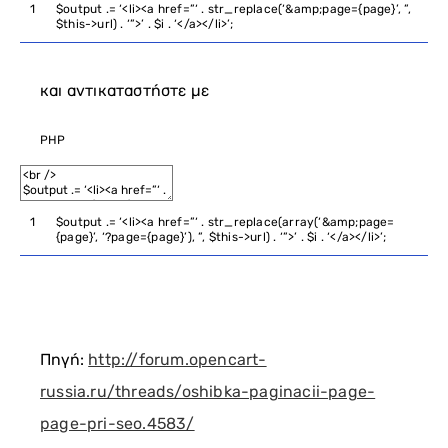
1
$output
.
=
‘<li><a href=”‘
.
str_replace
(
‘&amp;page={page}’
,
”
,
$this
->
url
)
.
‘”>’
.
$i
.
‘</a></li>’
;
και αντικαταστήστε με
PHP
1
$output
.
=
‘<li><a href=”‘
.
str_replace
(
array
(
‘&amp;page=
{page}’
,
‘?page={page}’
)
,
”
,
$this
->
url
)
.
‘”>’
.
$i
.
‘</a></li>’
;
Πηγή:
http://forum.opencart-
russia.ru/threads/oshibka-paginacii-page-
page-pri-seo.4583/