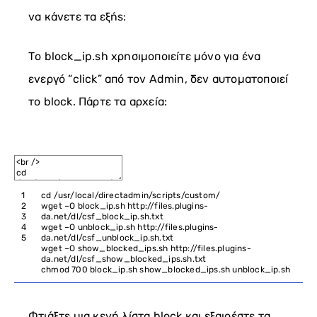
να κάνετε τα εξής:
Το block_ip.sh χρησιμοποιείτε μόνο για ένα
ενεργό “click” από τον Admin, δεν αυτοματοποιεί
το block. Πάρτε τα αρχεία:
1
cd
/
usr
/
local
/
directadmin
/
scripts
/
custom
/
2
wget
–
O
block_ip
.
sh
http
:
//files.plugins-
3
da.net/dl/csf_block_ip.sh.txt
4
wget
–
O
unblock_ip
.
sh
http
:
//files.plugins-
5
da.net/dl/csf_unblock_ip.sh.txt
wget
–
O
show_blocked_ips
.
sh
http
:
//files.plugins-
da.net/dl/csf_show_blocked_ips.sh.txt
chmod
700
block_ip
.
sh
show_blocked_ips
.
sh
unblock_ip
.
sh
Φτιάξτε μια κενή λίστα block και εξαιρέστε τα