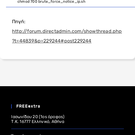
chmod
700
brute_force_notice_ip
.
sh
Πηγή:
http://forum.directadmin.com/showthread.php
?t=44839&p=229244#post229244
FREEextra
Ιασωνίδου 20 (1ος όροφος)
Τ.Κ. 16777 Ελληνικό, Αθήνα