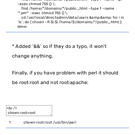
–
exec
chmod
755
{
}
\
;
find
/
home
/*/domains/*/
public_html
–
type
f
–
name
‘*.pm*’
–
exec
chmod
755
{
}
\
;
cd
/
usr
/
local
/
directadmin
/
data
/
users
&
amp
;
&
amp
;
for
i
in
`
ls
`
;
do
{
chown
–
R
$
i
:
$
i
/
home
/
$
i
/
domains
/
*
/
public_html
;
}
;
done
;
* Added ‘&&’ so if they do a typo, it won’t
change anything.
Finally, if you have problem with perl it should
be root:root and not root:apache:
1
chown
root
:
root
/
usr
/
bin
/
perl