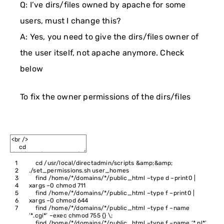
Q: I’ve dirs/files owned by apache for some
users, must I change this?
A: Yes, you need to give the dirs/files owner of
the user itself, not apache anymore. Check
below
To fix the owner permissions of the dirs/files
1
cd
/
usr
/
local
/
directadmin
/
scripts
&
amp
;
&
amp
;
2
.
/
set_permissions
.
sh
user
_
homes
3
find
/
home
/*/domains/*/
public_html
–
type
d
–
print0
|
4
xargs
–
0
chmod
711
5
find
/
home
/*/domains/*/
public_html
–
type
f
–
print0
|
6
xargs
–
0
chmod
644
7
find
/
home
/*/domains/*/
public_html
–
type
f
–
name
‘*.cgi*’
–
exec
chmod
755
{
}
\
;
find
/
home
/*/domains/*/
public_html
–
type
f
–
name
‘*.pl*’