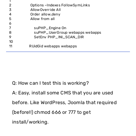
1
2
Options
–
Indexes
FollowSymLinks
3
AllowOverride
All
4
Order
allow
,
deny
5
Allow
from
all
6
7
suPHP_Engine
On
8
suPHP_UserGroup
webapps
webapps
9
SetEnv
PHP_INI_SCAN
_
DIR
10
11
RUidGid
webapps
webapps
Q: How can I test this is working?
A: Easy, install some CMS that you are used
before. Like WordPress, Joomla that required
(before!!) chmod 666 or 777 to get
install/working.