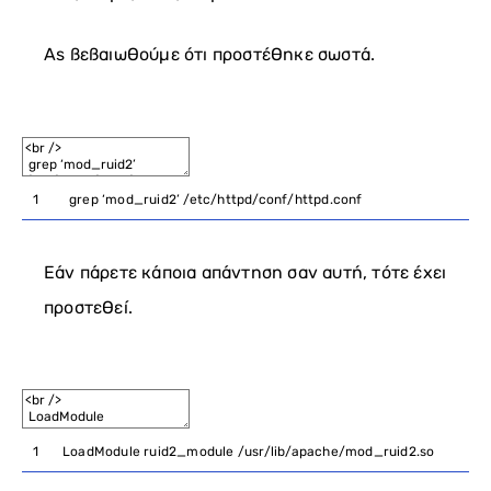
Ας βεβαιωθούμε ότι προστέθηκε σωστά.
1
grep
‘mod_ruid2’
/
etc
/
httpd
/
conf
/
httpd
.
conf
Εάν πάρετε κάποια απάντηση σαν αυτή, τότε έχει
προστεθεί.
1
LoadModule
ruid2_module
/
usr
/
lib
/
apache
/
mod_ruid2
.
so