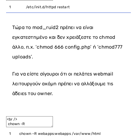
1
/
etc
/
init
.
d
/
httpd
restart
Τώρα το mod_ruid2 πρέπει να είναι
εγκατεστημένο και δεν χρειάζεστε το chmod
άλλο, π.χ. ‘chmod 666 config.php’ ή ‘chmod777
uploads’.
Για να είστε σίγουροι ότι οι πελάτες webmail
λειτουργούν ακόμη πρέπει να αλλάξουμε τις
άδειες του owner.
1
chown
–
R
webapps
:
webapps
/
var
/
www
/
html