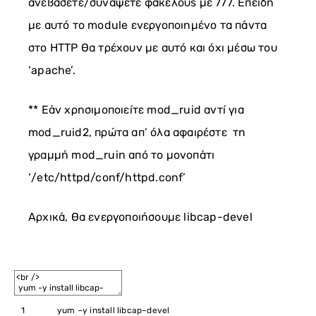
ανεβάσετε/συνάψετε φακέλους με 777. Επειδή
με αυτό το module ενεργοποιημένο τα πάντα
στο HTTP θα τρέχουν με αυτό και όχι μέσω του
‘apache’.
** Εάν χρησιμοποιείτε mod_ruid αντί για
mod_ruid2, πρώτα απ’ όλα αφαιρέστε τη
γραμμή mod_ruin από το μονοπάτι
‘/etc/httpd/conf/httpd.conf’
Αρχικά, θα ενεργοποιήσουμε libcap-devel
1
yum
–
y
install
libcap
–
devel