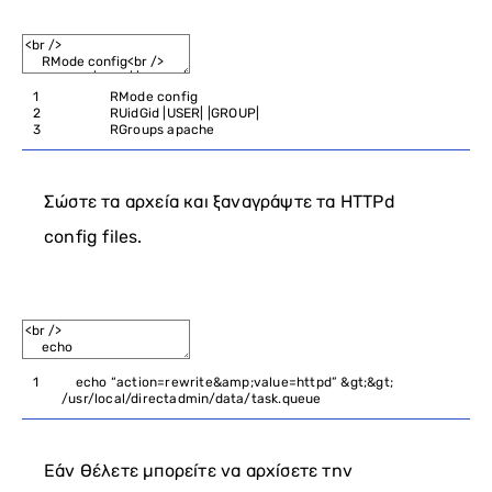
1
RMode
config
2
RUidGid
|
USER
|
|
GROUP
|
3
RGroups
apache
Σώστε τα αρχεία και ξαναγράψτε τα HTTPd
config files.
1
echo
“action=rewrite&amp;value=httpd”
&
gt
;
&
gt
;
/
usr
/
local
/
directadmin
/
data
/
task
.
queue
Εάν θέλετε μπορείτε να αρχίσετε την