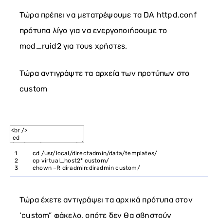
Τώρα πρέπει να μετατρέψουμε τα DA httpd.conf
πρότυπα λίγο για να ενεργοποιήσουμε το
mod_ruid2 για τους χρήστες.
Τώρα αντιγράψτε τα αρχεία των προτύπων στο
custom
1
cd
/
usr
/
local
/
directadmin
/
data
/
templates
/
2
cp
virtual_host2*
custom
/
3
chown
–
R
diradmin
:
diradmin
custom
/
Τώρα έχετε αντιγράψει τα αρχικά πρότυπα στον
‘custom” φάκελο, οπότε δεν θα σβηστούν