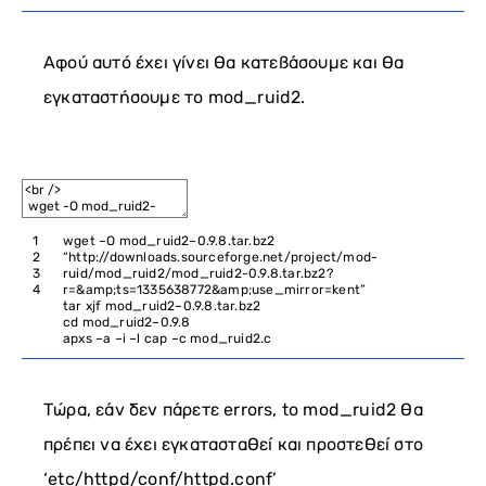
Αφού αυτό έχει γίνει θα κατεβάσουμε και θα
εγκαταστήσουμε το mod_ruid2.
1
wget
–
O
mod_ruid2
–
0.9.8.tar.bz2
2
“http://downloads.sourceforge.net/project/mod-
3
ruid/mod_ruid2/mod_ruid2-0.9.8.tar.bz2?
4
r=&amp;ts=1335638772&amp;use_mirror=kent”
tar
xjf
mod_ruid2
–
0.9.8.tar.bz2
cd
mod_ruid2
–
0.9.8
apxs
–
a
–
i
–
l
cap
–
c
mod_ruid2
.
c
Τώρα, εάν δεν πάρετε errors, to mod_ruid2 θα
πρέπει να έχει εγκατασταθεί και προστεθεί στο
‘etc/httpd/conf/httpd.conf’