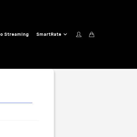
o Streaming
SmartRate