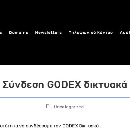
s
Domains
Newsletters
Τηλεφωνικό Κέντρο
Audi
Σύνδεση GODEX δικτυακά
Post
Uncategorized
category:
νατότητα να συνδέσουμε τον GODEX δικτυακά .