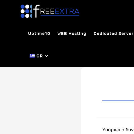
Skip
to
content
Uptime10
WEB Hosting
Dedicated Server
GR
Υπάρχει η δυ