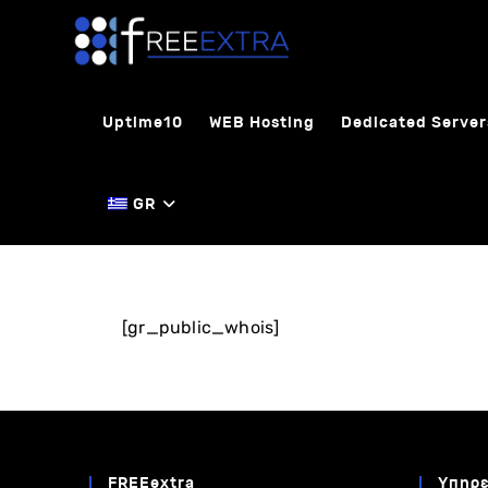
Uptime10
WEB Hosting
Dedicated Server
GR
[gr_public_whois]
FREEextra
Υπηρε