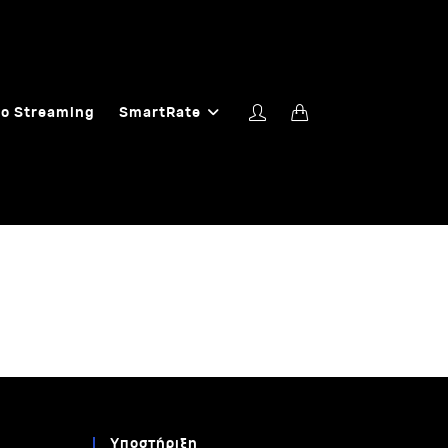
o Streaming
SmartRate
Υποστήριξη