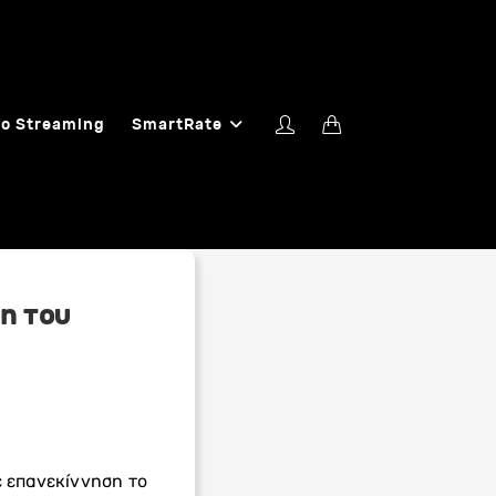
o Streaming
SmartRate
η του
 επανεκίννηση το