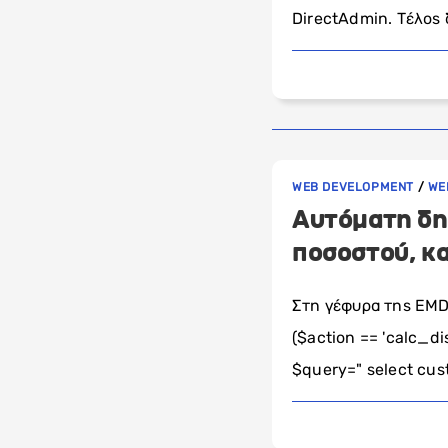
DirectAdmin. Τέλος
WEB DEVELOPMENT
/
WE
Αυτόματη δη
ποσοστού, κ
Στη γέφυρα της EMD
($action == 'calc_
$query=" select cus