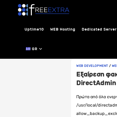
Skip
to
content
Uptime10
WEB Hosting
Dedicated Server
GR
WEB DEVELOPMENT
/
WE
Εξαίρεση φα
DirectAdmin
Πρώτα από όλα ενεργ
/usr/local/directad
allow_backup_excl