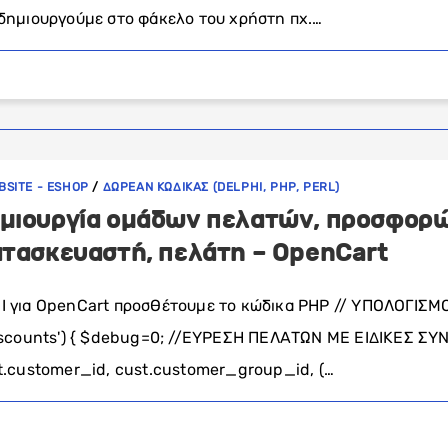
 δημιουργούμε στο φάκελο του χρήστη πχ.…
BSITE - ESHOP
/
ΔΩΡΕΑΝ ΚΩΔΙΚΑΣ (DELPHI, PHP, PERL)
μιουργία ομάδων πελατών, προσφορώ
ατασκευαστή, πελάτη – OpenCart
I για OpenCart προσθέτουμε το κώδικα PHP // ΥΠΟΛΟΓΙΣ
discounts') { $debug=0; //ΕΥΡΕΣΗ ΠΕΛΑΤΩΝ ΜΕ ΕΙΔΙΚΕΣ 
t.customer_id, cust.customer_group_id, (…