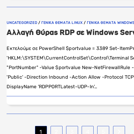
UNCATEGORIZED
/
ΓΕΝΙΚΑ ΘΕΜΑΤΑ LINUX
/
ΓΕΝΙΚΑ ΘΕΜΑΤΑ WINDOW
Αλλαγή θύρας RDP σε Windows Ser
Εκτελούμε σε PowerShell $portvalue = 3389 Set-ItemP
'HKLM:\SYSTEM\CurrentControlSet\Control\Terminal S
"PortNumber" -Value $portvalue New-NetFirewallRule 
'Public' -Direction Inbound -Action Allow -Protocol TC
DisplayName 'RDPPORTLatest-UDP-In'…
1
2
3
4
5
Go to th