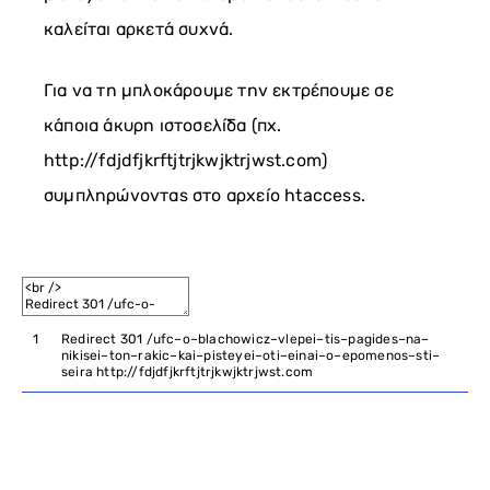
καλείται αρκετά συχνά.
Για να τη μπλοκάρουμε την εκτρέπουμε σε
κάποια άκυρη ιστοσελίδα (πχ.
http://fdjdfjkrftjtrjkwjktrjwst.com)
συμπληρώνοντας στο αρχείο htaccess.
1
Redirect
301
/
ufc
–
o
–
blachowicz
–
vlepei
–
tis
–
pagides
–
na
–
nikisei
–
ton
–
rakic
–
kai
–
pisteyei
–
oti
–
einai
–
o
–
epomenos
–
sti
–
seira
http
:
//fdjdfjkrftjtrjkwjktrjwst.com