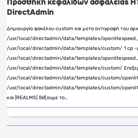
Προσθήκη κεφαλίδων ασφαλείας HT
DirectAdmin
Δημιουργία φακέλου custom και μετα αντιγραφή του αρχ
/usr/local/directadmin/data/templates/openlitespeed
/usr/local/directadmin/data/templates/custom/ 1 cp -
/usr/local/directadmin/data/templates/openlitespeed
/usr/local/directadmin/data/templates/custom/ Επεξε
/usr/local/directadmin/data/templates/custom/openli
/usr/local/directadmin/data/templates/custom/openl
και |REALMS| βάζουμε το…