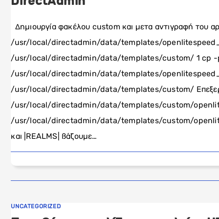
DirectAdmin
Δημιουργία φακέλου custom και μετα αντιγραφή του αρ
/usr/local/directadmin/data/templates/openlitespeed
/usr/local/directadmin/data/templates/custom/ 1 cp -
/usr/local/directadmin/data/templates/openlitespeed
/usr/local/directadmin/data/templates/custom/ Επεξ
/usr/local/directadmin/data/templates/custom/openli
/usr/local/directadmin/data/templates/custom/openl
και |REALMS| βάζουμε…
UNCATEGORIZED