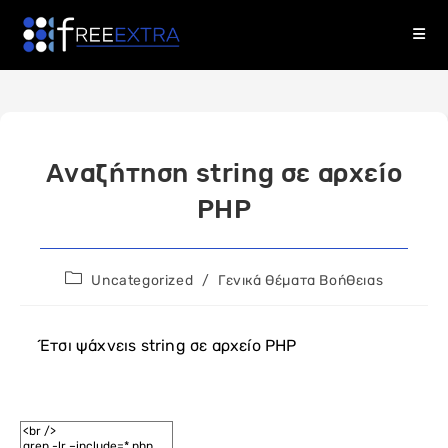
Skip
to
content
Αναζήτηση string σε αρχείο
PHP
Post
Uncategorized
/
Γενικά Θέματα Βοήθειας
category:
Έτσι ψάχνεις string σε αρχείο PHP