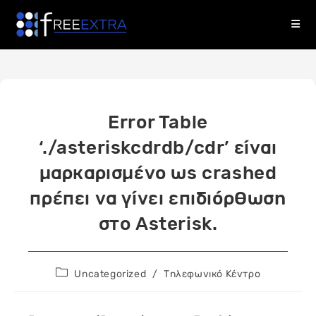
Skip
to
content
Error Table
‘./asteriskcdrdb/cdr’ είναι
μαρκαρισμένο ως crashed
πρέπει να γίνει επιδιόρθωση
στο Asterisk.
Post
Uncategorized
/
Τηλεφωνικό Κέντρο
category: