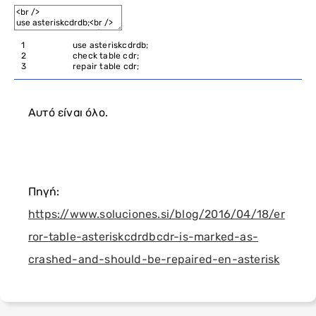
1
use
asteriskcdrdb
;
2
check
table
cdr
;
3
repair
table
cdr
;
Αυτό είναι όλο.
Πηγή:
https://www.soluciones.si/blog/2016/04/18/er
ror-table-asteriskcdrdbcdr-is-marked-as-
crashed-and-should-be-repaired-en-asterisk