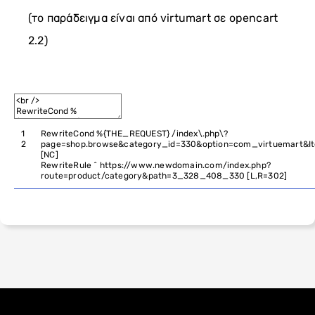
(το παράδειγμα είναι από virtumart σε opencart
2.2)
1
RewriteCond
%
{
THE_REQUEST
}
/
index
\
.
php
\
?
2
page
=
shop
.
browse
&
category_id
=
330
&
option
=
com_virtuemart
&
I
[
NC
]
RewriteRule
^
https
:
//www.newdomain.com/index.php?
route=product/category&path=3_328_408_330 [L,R=302]