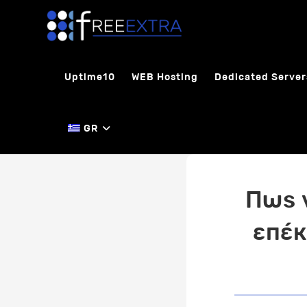
Skip
to
content
Uptime10
WEB Hosting
Dedicated Server
GR
Πως 
επέκ