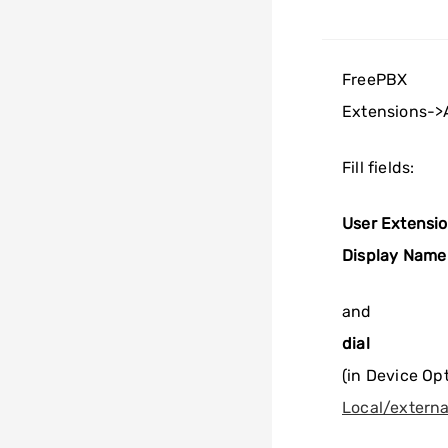
FreePBX
Extensions->
Fill fields:
User Extensi
Display Name
and
dial
(in Device Opti
Local/extern