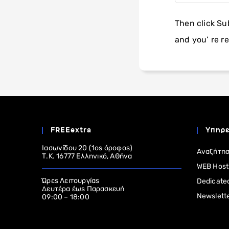
Then click S
and you’ re r
FREEextra
Υπηρε
Ιασωνίδου 20 (1ος όροφος)
Αναζήτησ
Τ.Κ. 16777 Ελληνικό, Αθήνα
WEB Host
Ώρες Λειτουργίας
Dedicate
Δευτέρα έως Παρασκευή
Newslett
09:00 – 18:00