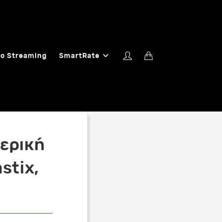
o Streaming
SmartRate
ερική
stix,