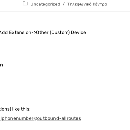
Post
Uncategorized
/
Τηλεφωνικό Κέντρο
category:
Add Extension->Other (Custom) Device
on
ons) like this:
alphonenumber@outbound-allroutes