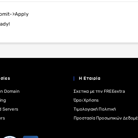
ubmit->Apply
eady!
σίες
Η Εταιρία
η Domain
Σχετικα με την FREEextra
ing
Όροι Χρήσης
d Servers
Τιμολογιακή Πολιτική
ers
Προστασία Προσωπικών Δεδομ