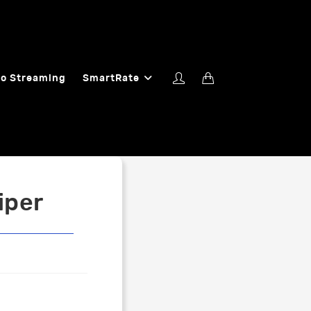
o Streaming
SmartRate
iper