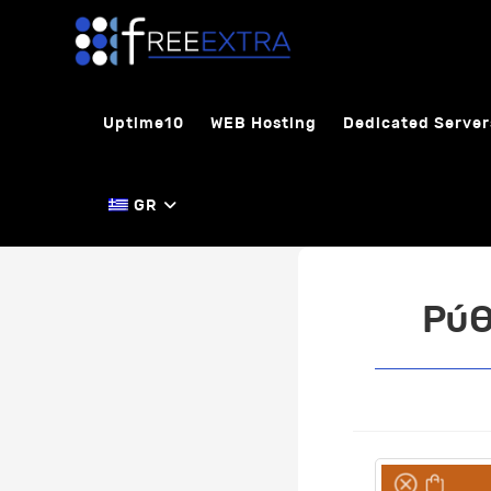
Skip
to
content
Uptime10
WEB Hosting
Dedicated Server
GR
Ρύθ