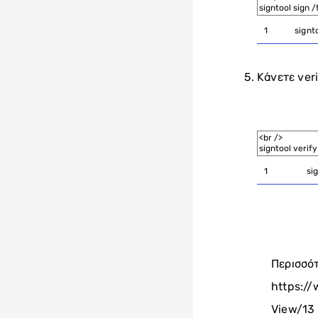
1
signt
Κάνετε veri
1
si
Περισσό
https:/
View/13