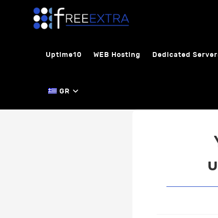
Skip
to
content
Uptime10
WEB Hosting
Dedicated Server
GR
υ