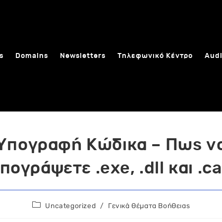
s
Domains
Newsletters
Τηλεφωνικό Κέντρο
Audi
Υπογραφή Κώδικα – Πως ν
πογράψετε .exe, .dll και .c
Post
Uncategorized
/
Γενικά Θέματα Βοήθειας
category: