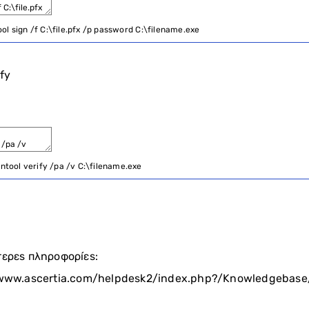
ool
sign
/
f
C
:
\
file
.
pfx
/
p
password
C
:
\
filename
.
exe
fy
gntool
verify
/
pa
/
v
C
:
\
filename
.
exe
τερες πληροφορίες:
/www.ascertia.com/helpdesk2/index.php?/Knowledgebase/