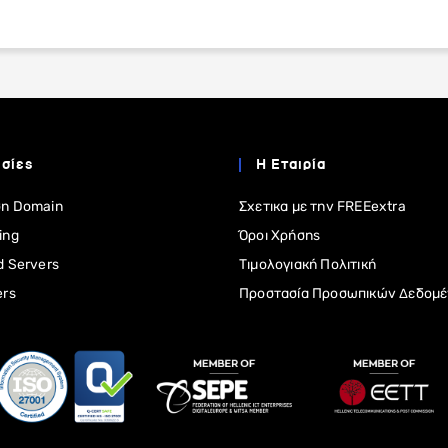
σίες
Η Εταιρία
η Domain
Σχετικα με την FREEextra
ing
Όροι Χρήσης
d Servers
Τιμολογιακή Πολιτική
ers
Προστασία Προσωπικών Δεδομ