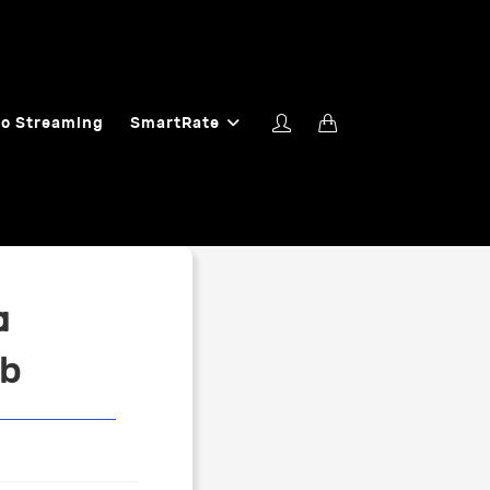
o Streaming
SmartRate
α
ab