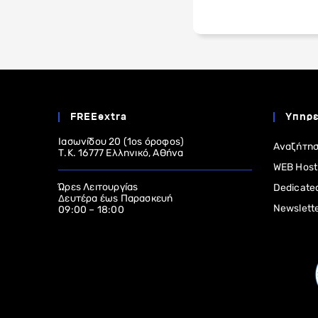
FREEextra
Υπηρε
Ιασωνίδου 20 (1ος όροφος)
Αναζήτησ
Τ.Κ. 16777 Ελληνικό, Αθήνα
WEB Host
Ώρες Λειτουργίας
Dedicate
Δευτέρα έως Παρασκευή
Newslett
09:00 – 18:00